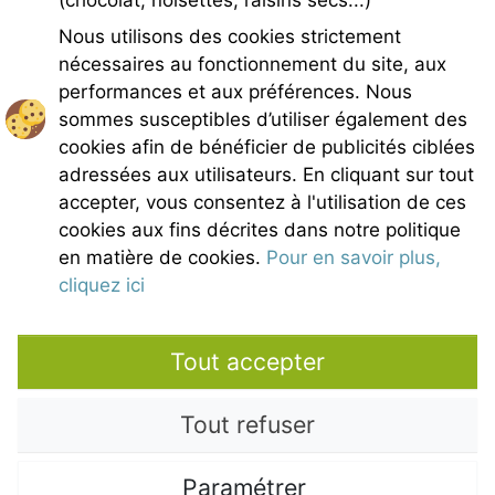
(chocolat, noisettes, raisins secs...)
GPS Longitude : 5.1876931190490723
Nous utilisons des cookies strictement
E-mail :
belezy@libranoo.com
Tél : +33(0)4 90 65 60 18
nécessaires au fonctionnement du site, aux
performances et aux préférences. Nous
Newsletter France 4 Naturisme
sommes susceptibles d’utiliser également des
Poser une question
cookies afin de bénéficier de publicités ciblées
Charte de Bélézy
adressées aux utilisateurs. En cliquant sur tout
Mentions légales
accepter, vous consentez à l'utilisation de ces
Conditions générales de vente
cookies aux fins décrites dans notre politique
Crédits photos
en matière de cookies.
Pour en savoir plus,
Contact
cliquez ici
Nos partenaires
Tout accepter
Tout refuser
Paramétrer
Copyright © 2021 – Domaine de Bélézy - All rights reserved. All media and