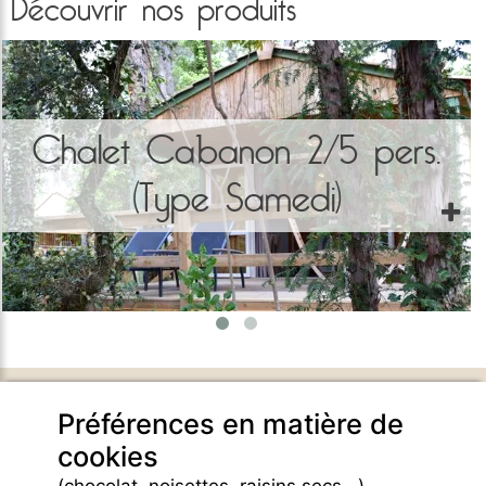
Découvrir nos produits
Chalet Cabanon 2/5 pers.
(Type Samedi)
DOMAINE DE BELEZY
Préférences en matière de
132 Chemin de Maraval
cookies
84410 Bedoin - France -
GPS Latitude : 44.130661010742187