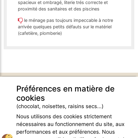
spacieux et ombragé, literie trés correcte et
proximité des sanitaires et des piscines
le ménage pas toujours impeccable à notre
arrivée quelques petits défauts sur le matériel
(cafetière, plomberie)
DOMAINE DE BELEZY
Préférences en matière de
132 Chemin de Maraval
cookies
84410 Bedoin - France -
GPS Latitude : 44.130661010742187
(chocolat, noisettes, raisins secs...)
GPS Longitude : 5.1876931190490723
Nous utilisons des cookies strictement
E-mail :
belezy@libranoo.com
Tél : +33(0)4 90 65 60 18
nécessaires au fonctionnement du site, aux
performances et aux préférences. Nous
Newsletter France 4 Naturisme