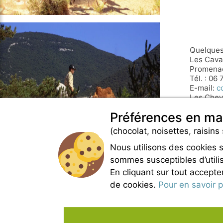
Quelques
Les Caval
Promenad
Tél. : 06
E-mail:
c
Les Chev
Tél. : 04 
Préférences en ma
Les cava
Promenade
(chocolat, noisettes, raisins 
Tel. : 06
E-mail :
i
Nous utilisons des cookies 
sommes susceptibles d’utilis
En cliquant sur tout accepte
de cookies.
Pour en savoir pl
DOMAINE DE BELEZY
132 Chemin de Maraval