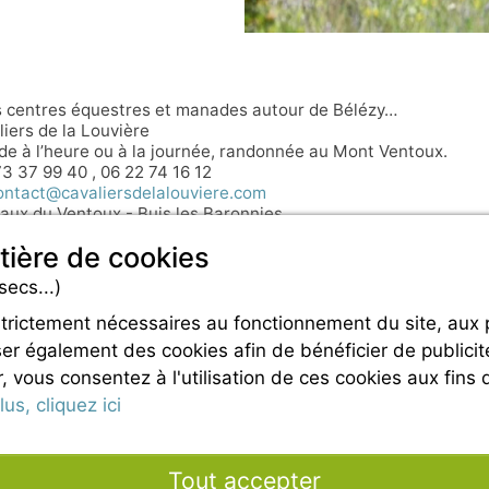
 centres équestres et manades autour de Bélézy…
iers de la Louvière
e à l’heure ou à la journée, randonnée au Mont Ventoux.
 73 37 99 40 , 06 22 74 16 12
ontact@cavaliersdelalouviere.com
aux du Ventoux - Buis les Baronnies
90 12 70 10.
tière de cookies
liers de la Nesque - Sault/Monnieux
s à cheval et tours de poney. (avril à octobre)
secs...)
 37 28 73 98
nfo@cavalieresdelanesque.com
strictement nécessaires au fonctionnement du site, aux
er également des cookies afin de bénéficier de publicit
r, vous consentez à l'utilisation de ces cookies aux fins 
us, cliquez ici
Newsletter France 4 Naturisme
Poser une question
Tout accepter