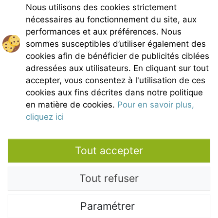
Nous utilisons des cookies strictement
E-mail :
belezy@libranoo.com
Tél : +33(0)4 90 65 60 18
nécessaires au fonctionnement du site, aux
performances et aux préférences. Nous
Newsletter France 4 Naturisme
sommes susceptibles d’utiliser également des
Poser une question
cookies afin de bénéficier de publicités ciblées
Charte de Bélézy
adressées aux utilisateurs. En cliquant sur tout
Mentions légales
accepter, vous consentez à l'utilisation de ces
Conditions générales de vente
cookies aux fins décrites dans notre politique
Crédits photos
en matière de cookies.
Pour en savoir plus,
Contact
cliquez ici
Nos partenaires
Tout accepter
Tout refuser
Paramétrer
Copyright © 2021 – Domaine de Bélézy - All rights reserved. All media and
pictures are the properties of their respective owners. Photos and maps are