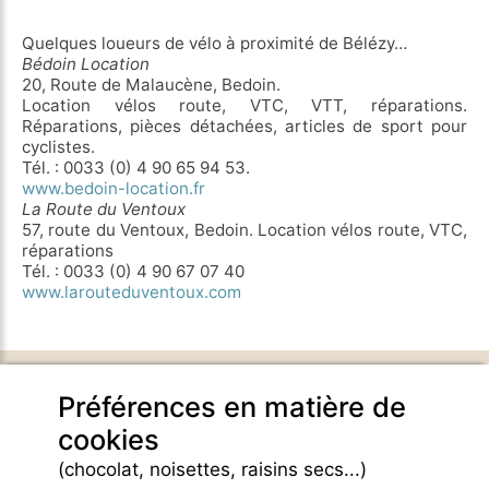
Quelques loueurs de vélo à proximité de Bélézy…
Bédoin Location
20, Route de Malaucène, Bedoin.
Location vélos route, VTC, VTT, réparations.
Réparations, pièces détachées, articles de sport pour
cyclistes.
Tél. : 0033 (0) 4 90 65 94 53.
www.bedoin-location.fr
La Route du Ventoux
57, route du Ventoux, Bedoin. Location vélos route, VTC,
réparations
Tél. : 0033 (0) 4 90 67 07 40
www.larouteduventoux.com
DOMAINE DE BELEZY
Préférences en matière de
132 Chemin de Maraval
cookies
84410 Bedoin - France -
GPS Latitude : 44.130661010742187
(chocolat, noisettes, raisins secs...)
GPS Longitude : 5.1876931190490723