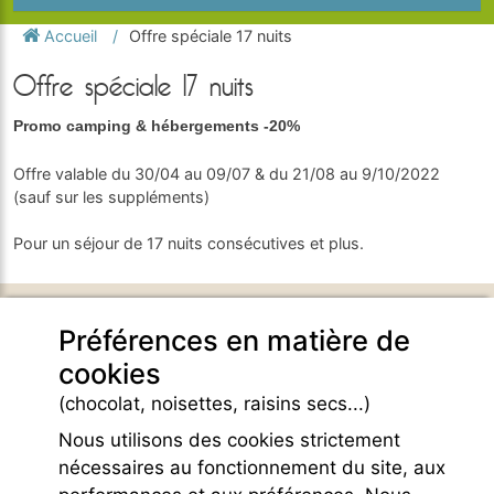
Accueil
Offre spéciale 17 nuits
Offre spéciale 17 nuits
Promo camping & hébergements -20%
Offre valable du 30/04 au 09/07 & du 21/08 au 9/10/2022
(sauf sur les suppléments)
Pour un séjour de 17 nuits consécutives et plus.
DOMAINE DE BELEZY
Préférences en matière de
132 Chemin de Maraval
cookies
84410 Bedoin - France -
GPS Latitude : 44.130661010742187
(chocolat, noisettes, raisins secs...)
GPS Longitude : 5.1876931190490723
Nous utilisons des cookies strictement
E-mail :
belezy@libranoo.com
Tél : +33(0)4 90 65 60 18
nécessaires au fonctionnement du site, aux