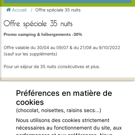
Accueil
Offre spéciale 35 nuits
Offre spéciale 35 nuits
Promo camping & hébergements -30%
Offre valable du 30/04 au 09/07 & du 21/08 au 9/10/2022
(sauf sur les suppléments)
Pour un séjour de 35 nuits consécutives et plus.
DOMAINE DE BELEZY
Préférences en matière de
132 Chemin de Maraval
cookies
84410 Bedoin - France -
GPS Latitude : 44.130661010742187
(chocolat, noisettes, raisins secs...)
GPS Longitude : 5.1876931190490723
Nous utilisons des cookies strictement
E-mail :
belezy@libranoo.com
Tél : +33(0)4 90 65 60 18
nécessaires au fonctionnement du site, aux