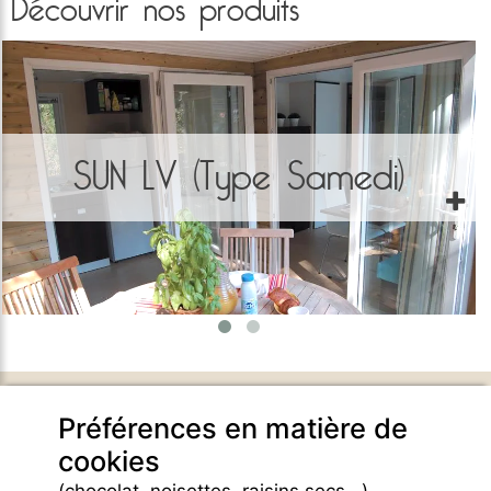
Découvrir nos produits
SUN LV (Type Samedi)
DOMAINE DE BELEZY
Préférences en matière de
132 Chemin de Maraval
cookies
84410 Bedoin - France -
GPS Latitude : 44.130661010742187