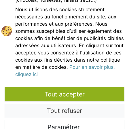
(chocolat, noisettes, raisins secs...)
GPS Longitude : 5.1876931190490723
Nous utilisons des cookies strictement
E-mail :
belezy@libranoo.com
Tél : +33(0)4 90 65 60 18
nécessaires au fonctionnement du site, aux
performances et aux préférences. Nous
Newsletter France 4 Naturisme
sommes susceptibles d’utiliser également des
Poser une question
cookies afin de bénéficier de publicités ciblées
Charte de Bélézy
adressées aux utilisateurs. En cliquant sur tout
Mentions légales
accepter, vous consentez à l'utilisation de ces
Conditions générales de vente
cookies aux fins décrites dans notre politique
Crédits photos
en matière de cookies.
Pour en savoir plus,
Contact
cliquez ici
Nos partenaires
Tout accepter
Tout refuser
Paramétrer
Copyright © 2021 – Domaine de Bélézy - All rights reserved. All media and